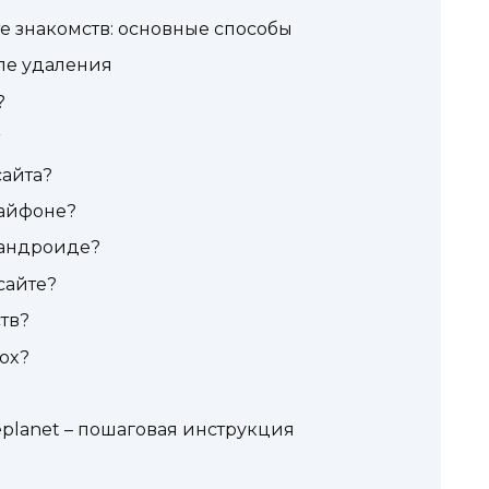
те знакомств: основные способы
ле удаления
?
сайта?
 айфоне?
 андроиде?
сайте?
ств?
box?
eplanet – пошаговая инструкция