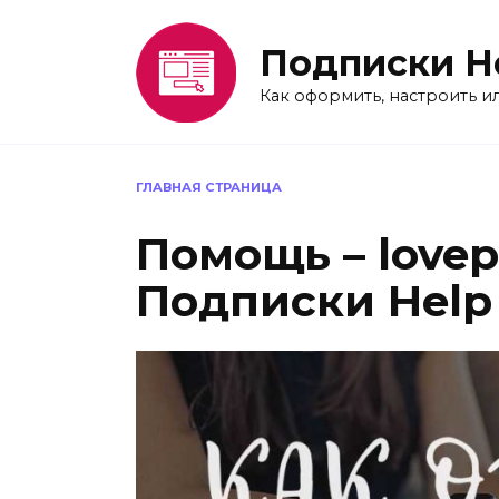
Перейти
к
Подписки H
содержанию
Как оформить, настроить и
ГЛАВНАЯ СТРАНИЦА
Помощь – lovepl
Подписки Help