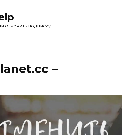
elp
ли отменить подписку
anet.cc –