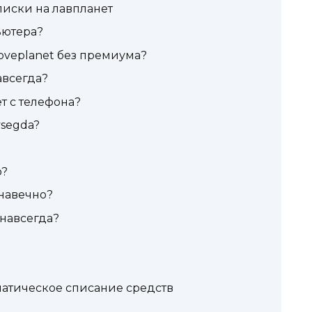
писки на лавпланет
ьютера?
oveplanet без премиума?
авсегда?
ет с телефона?
vsegda?
o?
 навечно?
 навсегда?
матическое списание средств