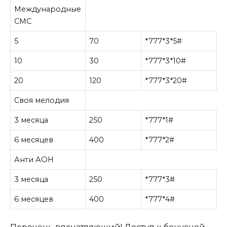
Международные
СМС
5
70
*777*3*5#
10
30
*777*3*10#
20
120
*777*3*20#
Своя мелодия
3 месяца
250
*777*1#
6 месяцев
400
*777*2#
Анти АОН
3 месяца
250
*777*3#
6 месяцев
400
*777*4#