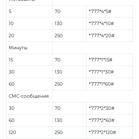
5
70
*777*4*5#
10
130
*777*4*10#
20
250
*777*4*20#
Минуты
15
70
*777*1*15#
30
130
*777*1*30#
60
250
*777*1*60#
СМС-сообщения
30
70
*777*2*30#
60
130
*777*2*60#
120
250
*777*2*120#