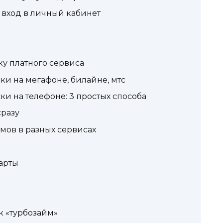
, вход в личный кабинет
ку платного сервиса
ки на мегафоне, билайне, мтс
и на телефоне: 3 простых способа
сразу
ймов в разных сервисах
карты
»
к «турбозайм»