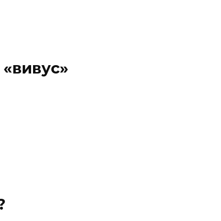
 «вивус»
?