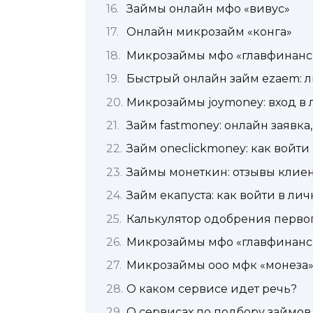
Займы онлайн мфо «вивус»
Онлайн микрозайм «конга»
Микрозаймы мфо «главфинанс
Быстрый онлайн займ ezaem: л
Микрозаймы joymoney: вход в 
Займ fastmoney: онлайн заявка
Займ oneclickmoney: как войти
Займы монеткин: отзывы клиент
Займ екапуста: как войти в ли
Калькулятор одобрения перво
Микрозаймы мфо «главфинанс
Микрозаймы ооо мфк «монеза
О каком сервисе идет речь?
О сервисах по подбору займов 