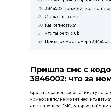
Что за сервисы top-folms и hob
3846002 приходит код подтвер
С помощью смс
Как отписаться
Что такое tv club
Пришла смс с номера 3846002 и
Пришла смс с код
3846002: что за но
Среди десятков сообщений, а у неко
номеров вполне может насчитываться 
единственное СМС, которое действите