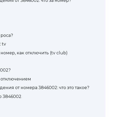
ения от 3846002: что за номер?
проса?
 tv
 номер, как отключить (tv club)
6002?
с отключением
ения от номера 3846002: что это такое?
b 3846002