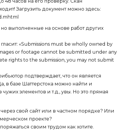
о 48 часов на его проверку. Cкан
одит! Загрузить документ можно здесь:
id.mhtml
 но выполненные на основе работ других
ласит: «Submissions must be wholly owned by
images or footage cannot be submitted under any
ete rights to the submission, you may not submit
рибьютор подтверждает, что он является
Да, в базе Шаттерстока можно найти и
чужих элементов и т.д., увы. Но это прямая
через свой сайт или в частном порядке? Или
ммерческом проекте?
споряжаться своим трудом как хотите.