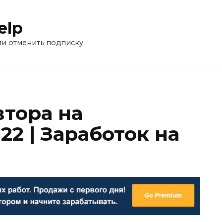
elp
ли отменить подписку
втора на
22 | Заработок на