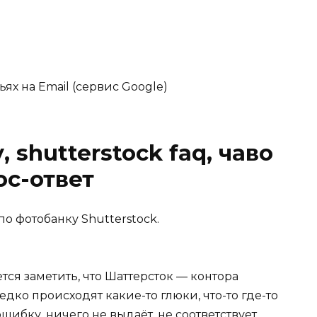
ях на Email (сервис Google)
 shutterstock faq, чаво
ос-ответ
 по фотобанку
Shutterstock
.
тся заметить, что Шаттерсток — контора
дко происходят какие-то глюки, что-то где-то
ошибку, ничего не выдаёт, не соответствует