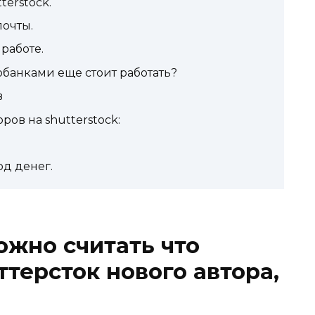
terstock.
очты.
работе.
банками еще стоит работать?
в
ров на shutterstock:
од денег.
ожно считать что
терсток нового автора,